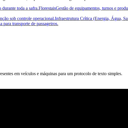
durante toda a safra.
Florestais
Gestão de equipamentos, turnos e prod
enção sob controle operacional.
Infraestrutura Crítica (Energia, Água, 
a para transporte de passageiros.
sentes em veículos e máquinas para um protocolo de texto simples.