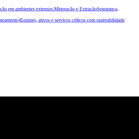
ução em ambientes extensos.
Mineração e Extração
Segurança,
Saneamento)
Equipes, ativos e serviços críticos com rastreabilidade