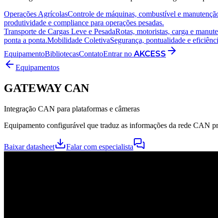
Operações Agrícolas
Controle de máquinas, combustível e manutenção 
produtividade e compliance para operações pesadas.
Transporte de Cargas Leve e Pesada
Rotas, motoristas, carga e manut
ponta a ponta.
Mobilidade Coletiva
Segurança, pontualidade e eficiênci
AKCESS
Equipamento
Bibliotecas
Contato
Entrar no
Equipamentos
GATEWAY CAN
Integração CAN para plataformas e câmeras
Equipamento configurável que traduz as informações da rede CAN pre
Baixar datasheet
Falar com especialista